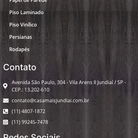
Papel de Parede
Piso Laminado
Piso Vinílico
Persianas
Rodapés
Contato
Avenida São Paulo, 304 - Vila Arens II Jundiaí / SP -
CEP.: 13.202-610
contato@casamaisjundiai.com.br
(11) 4807-1872
(11) 99245-7478
Redes Sociais