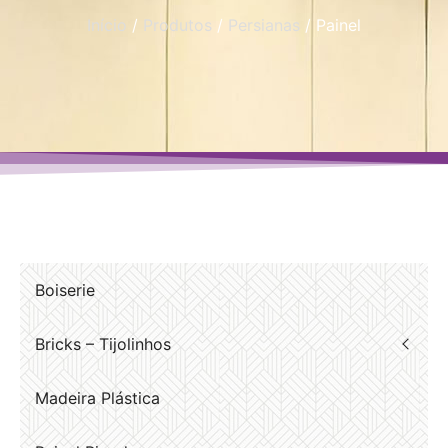
Início
/
Produtos
/
Persianas
/ Painel
Boiserie
Bricks – Tijolinhos
Madeira Plástica