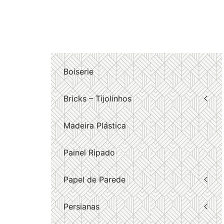
Boiserie
Bricks – Tijolinhos
Madeira Plástica
Painel Ripado
Papel de Parede
Persianas