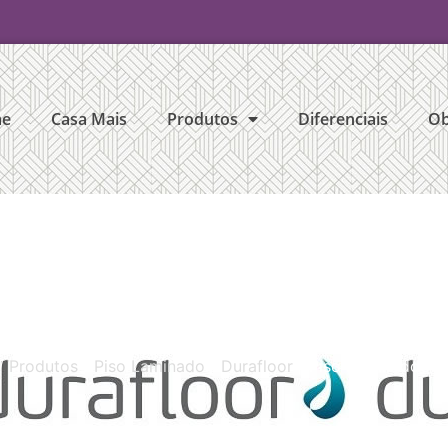
e
Casa Mais
Produtos
Diferenciais
Ob
Piso Laminado New Wa
/
Produtos
/
Piso Laminado
/
Durafloor
/ Piso Laminado N