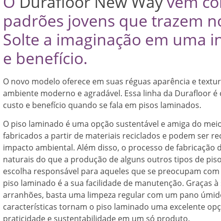
O
Durafloor New Way
vem com
padrões jovens que trazem no
Solte a imaginação em uma inc
e benefício.
O novo modelo oferece em suas réguas aparência e textu
ambiente moderno e agradável. Essa linha da Durafloor 
custo e benefício quando se fala em pisos laminados.
O piso laminado é uma opção sustentável e amiga do meio
fabricados a partir de materiais reciclados e podem ser rec
impacto ambiental. Além disso, o processo de fabricaçã
naturais do que a produção de alguns outros tipos de pis
escolha responsável para aqueles que se preocupam com
piso laminado é a sua facilidade de manutenção. Graças à 
arranhões, basta uma limpeza regular com um pano úmido
características tornam o piso laminado uma excelente opç
praticidade e sustentabilidade em um só produto.