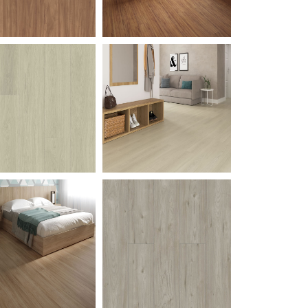
rvalho-Eterno
Carvalho-Eterno
Itapua
Maceio