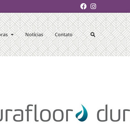
ras
Notícias
Contato
y
ew Way