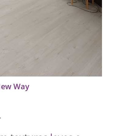
New Way
y