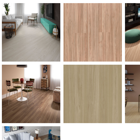
Maceio
Milao
Nogueira-Cadiz
Nordica