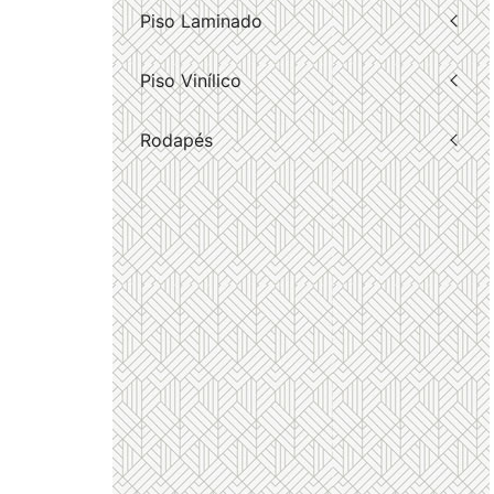
Piso Laminado
Piso Vinílico
Rodapés