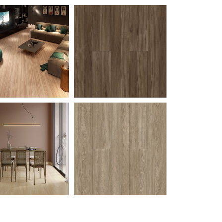
Milao
Nogueira-Cadiz
Nordica
Petropolis