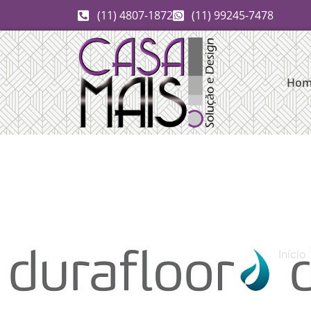
(11) 4807-1872
(11) 99245-7478
Hom
Início