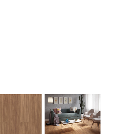
Amendola-
Amendola-
Curacao
Curacao