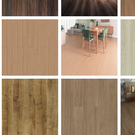
Carvalho-Avela
Carvalho-Avela
Ca
Carvalho-York
Itapua