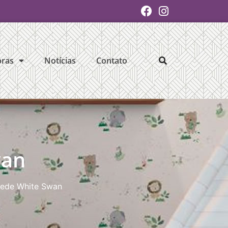
ras
Notícias
Contato
wan
rede White Swan