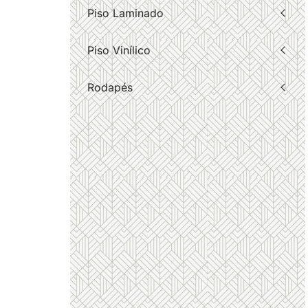
Piso Laminado
Piso Vinílico
Rodapés