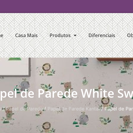
e
Casa Mais
Produtos
Diferenciais
Ob
pel de Parede White S
s
/
Papel de Parede
/
Papel de Parede Kantai
/ Papel de Pa