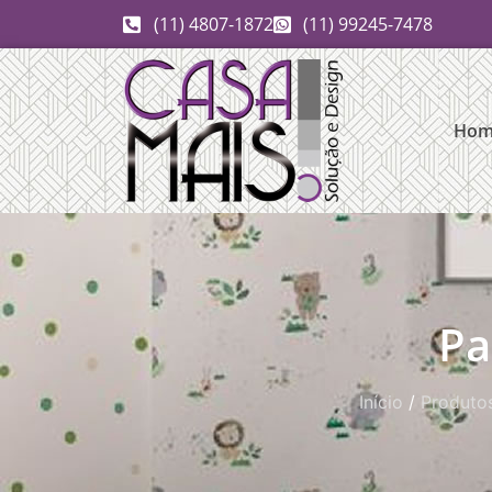
(11) 4807-1872
(11) 99245-7478
Hom
Pa
Início
/
Produto