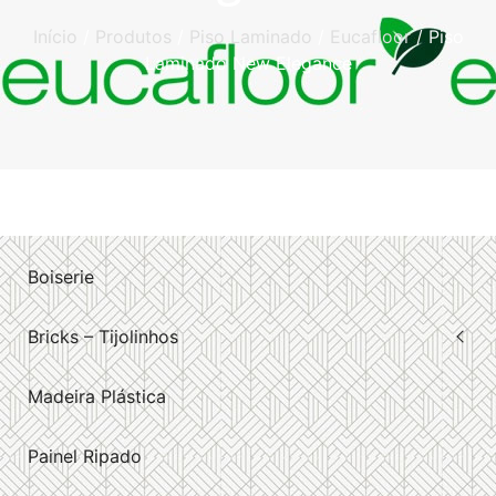
Início
/
Produtos
/
Piso Laminado
/
Eucafloor
/ Piso
Laminado New Elegance
Boiserie
Bricks – Tijolinhos
Madeira Plástica
Painel Ripado