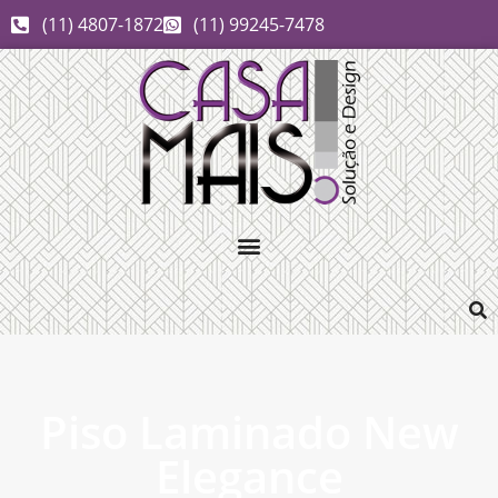
(11) 4807-1872
(11) 99245-7478
Piso Laminado New
Elegance