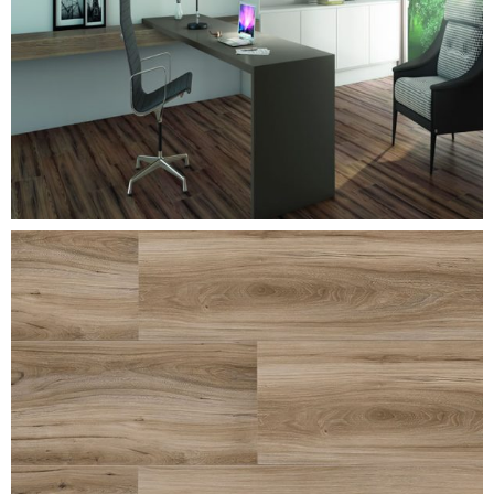
delicato-ash
elmo-macciato