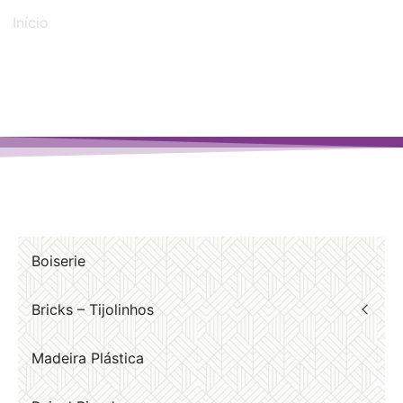
Início
/ Produtos marcados com a tag “cortinas jundiai”
Boiserie
Bricks – Tijolinhos
Madeira Plástica