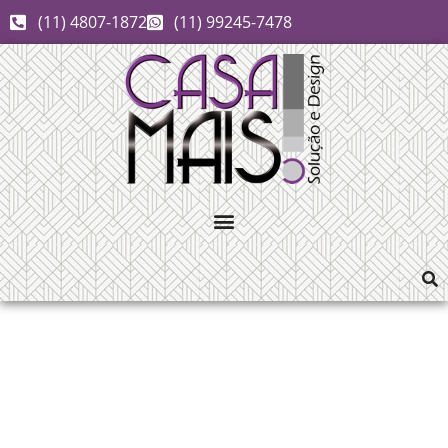
(11) 4807-1872
(11) 99245-7478
cortinas jundiai