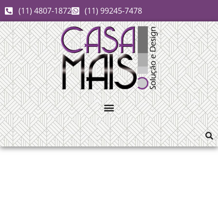
(11) 4807-1872
(11) 99245-7478
crianças