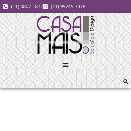
(11) 4807-1872
(11) 99245-7478
paineis ripados