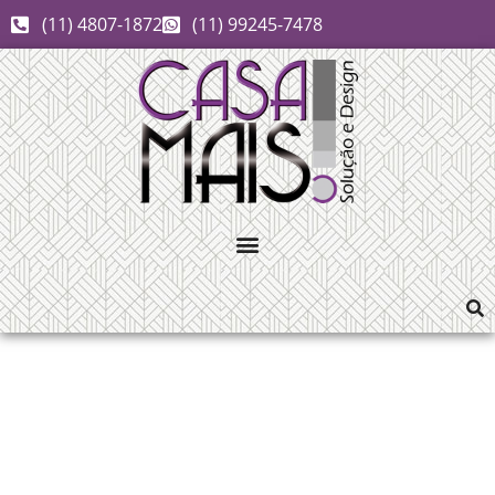
(11) 4807-1872
(11) 99245-7478
pergolado