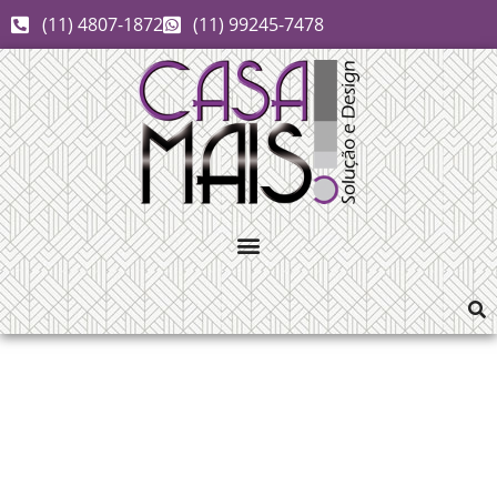
(11) 4807-1872
(11) 99245-7478
pergolados