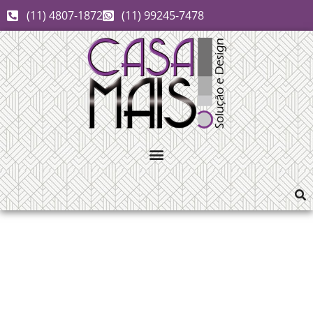
(11) 4807-1872
(11) 99245-7478
tijolinho