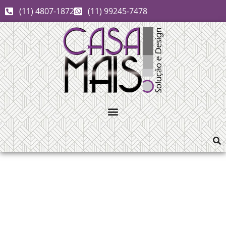
(11) 4807-1872
(11) 99245-7478
Durafloor