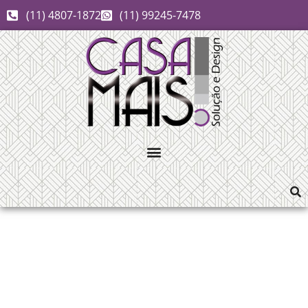
(11) 4807-1872
(11) 99245-7478
Piso laminado